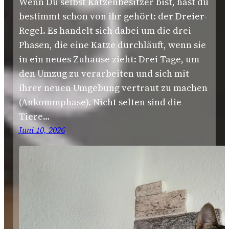
Wenn Du selbst Katzenbesitzer bist, hast du
bestimmt schon von ihr gehört: der Dreier-
Regel. Es handelt sich dabei um die drei
Phasen, die eine Katze durchläuft, wenn sie
in ein neues Zuhause zieht: Drei Tage, um
den Umzug zu verarbeiten und sich mit
ihrer neuen Umgebung vertraut zu machen
(Ankommphase). Nicht selten sind die
Tiere…
Juni 10, 2026