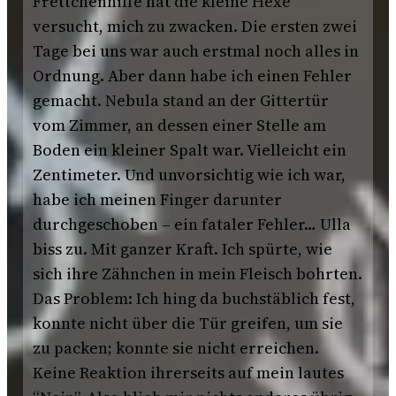
Frettchenhilfe hat die kleine Hexe
versucht, mich zu zwacken. Die ersten zwei
Tage bei uns war auch erstmal noch alles in
Ordnung. Aber dann habe ich einen Fehler
gemacht. Nebula stand an der Gittertür
vom Zimmer, an dessen einer Stelle am
Boden ein kleiner Spalt war. Vielleicht ein
Zentimeter. Und unvorsichtig wie ich war,
habe ich meinen Finger darunter
durchgeschoben – ein fataler Fehler… Ulla
biss zu. Mit ganzer Kraft. Ich spürte, wie
sich ihre Zähnchen in mein Fleisch bohrten.
Das Problem: Ich hing da buchstäblich fest,
konnte nicht über die Tür greifen, um sie
zu packen; konnte sie nicht erreichen.
Keine Reaktion ihrerseits auf mein lautes