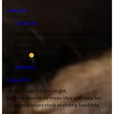
Antworten
Loreen
3. März 2025
Vielen Dank für deinen Kommentar! <3
Kaum zu glauben, wie schnell sich
Frettchen in unsere Herzen stehlen, nicht
wahr?
Antworten
Nicole
2. März 2025
oh,das kenne ich nur zu gut.
bei Suki dauerte es etwas über 6 Monate bis
ich mein bissiges viech so richtig knuddeln
konnte.