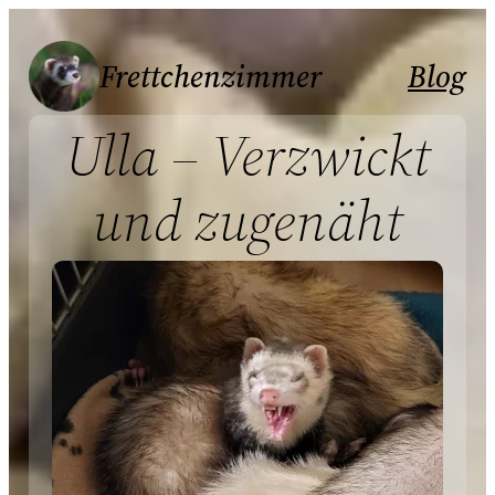
Zum
Inhalt
Frettchenzimmer
Blog
springen
Ulla – Verzwickt
und zugenäht