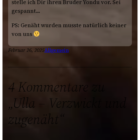
stelle ich Dir ihren Bruder Yondu vor. Sei
gespannt…
PS: Genäht wurden musste natürlich keiner
von uns
Februar 26, 2025
Allgemein
4 Kommentare zu
„Ulla – Verzwickt und
zugenäht“