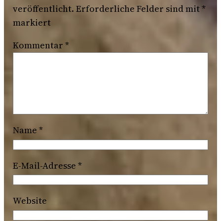
veröffentlicht.
Erforderliche Felder sind mit
*
markiert
Kommentar
*
Name
*
E-Mail-Adresse
*
Website