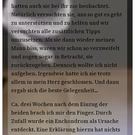
hatten auch sie bei ihr nie beobachtet.
Natürlich versuchten sie, uns so gut es geht
zu unterstützen und zu helfen und wir
versuchten alle zusätzlichen Tipps
umzusetzen. Als sie dann wieder meinen
Mann biss, waren wir schon so verzweifelt
und zogen sogar in Betracht, sie
zurückzugeben. Dennoch wollte ich nicht
aufgeben. Irgendwie hatte ich sie trotz
allem in mein Herz geschlossen. Und dann
ergab sich die beste Gelegenheit…
Ca. drei Wochen nach dem Einzug der
beiden brach ich mir den Finger. Durch
Zufall wurde ein Enchondrom als Ursache
entdeckt. Eine Erklärung hierzu hat nichts