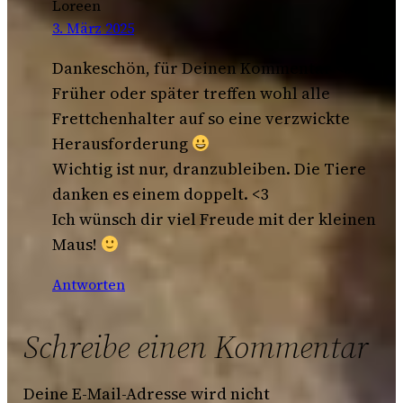
Loreen
3. März 2025
Dankeschön, für Deinen Kommentar <3
Früher oder später treffen wohl alle
Frettchenhalter auf so eine verzwickte
Herausforderung
Wichtig ist nur, dranzubleiben. Die Tiere
danken es einem doppelt. <3
Ich wünsch dir viel Freude mit der kleinen
Maus!
Antworten
Schreibe einen Kommentar
Deine E-Mail-Adresse wird nicht