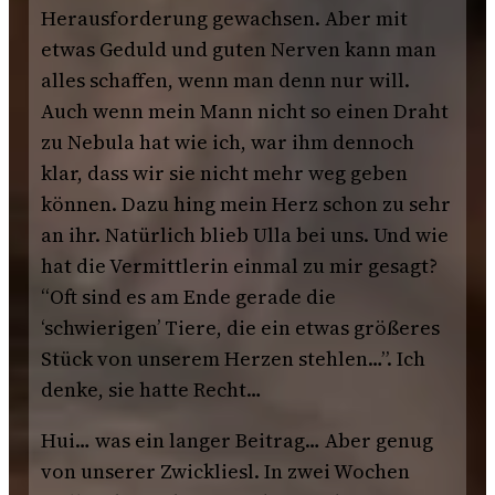
Herausforderung gewachsen. Aber mit
etwas Geduld und guten Nerven kann man
alles schaffen, wenn man denn nur will.
Auch wenn mein Mann nicht so einen Draht
zu Nebula hat wie ich, war ihm dennoch
klar, dass wir sie nicht mehr weg geben
können. Dazu hing mein Herz schon zu sehr
an ihr. Natürlich blieb Ulla bei uns. Und wie
hat die Vermittlerin einmal zu mir gesagt?
“Oft sind es am Ende gerade die
‘schwierigen’ Tiere, die ein etwas größeres
Stück von unserem Herzen stehlen…”. Ich
denke, sie hatte Recht…
Hui… was ein langer Beitrag… Aber genug
von unserer Zwickliesl. In zwei Wochen