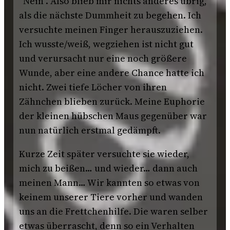
“Nein”. Also blieb mir nichts anderes übrig,
als die nächste Dummheit zu begehen. Ich
versuchte meinen Finger herauszuziehen.
Ich wusste/weiß, wegziehen ist nicht gut
und verursacht nur eine noch größere
Wunde, aber eine andere Chance hatte ich
nicht. Zwei tiefe Löcher von ihren
Zähnchen blieben zurück. Meine Euphorie
der kleinen hübschen Maus gegenüber war
nun natürlich erstmal gedämpft.
Kurze Zeit später versuchte sie wieder,
mich zu beißen… und wieder… dann auch
meinen Mann… Wir kannten so etwas von
keinem unserer Tiere vorher und wanden
uns an die Frettchenhilfe. Die waren selber
etwas überrascht, denn so ein Verhalten