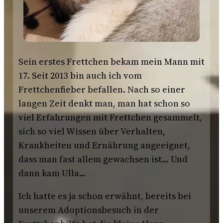
Sein erstes Frettchen bekam mein Mann mit
17. Seit 2013 bin auch ich vom
Frettchenfieber befallen. Nach so einer
langen Zeit denkt man, man hat schon so
viel Erfahrungen mit Frettchen gesammelt,
sich so viel Wissen über Verhalten,
Krankheiten und Ernährung angeeignet,
dass man fast allem gewachsen ist… Und
dann kam Ulla…
Ich hatte es ja schon erwähnt, bereits bei
unserem Adoptionsbesuch in der