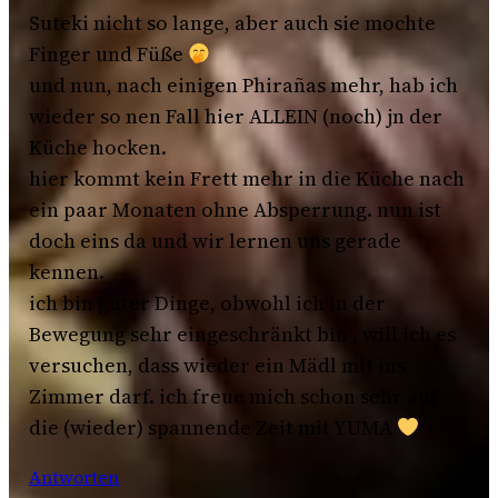
Suteki nicht so lange, aber auch sie mochte
Finger und Füße
und nun, nach einigen Phirañas mehr, hab ich
wieder so nen Fall hier ALLEIN (noch) jn der
Küche hocken.
hier kommt kein Frett mehr in die Küche nach
ein paar Monaten ohne Absperrung. nun ist
doch eins da und wir lernen uns gerade
kennen.
ich bin guter Dinge, obwohl ich in der
Bewegung sehr eingeschränkt bin , will ich es
versuchen, dass wieder ein Mädl mit ins
Zimmer darf. ich freue mich schon sehr auf
die (wieder) spannende Zeit mit YUMA
Antworten