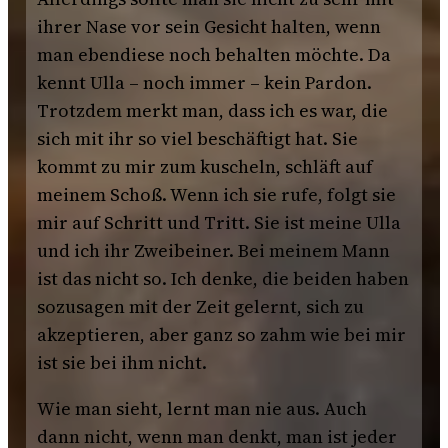
ihrer Nase vor sein Gesicht halten, wenn
man ebendiese noch behalten möchte. Da
kennt Ulla – noch immer – kein Pardon.
Trotzdem merkt man, dass ich es war, die
sich mit ihr so viel beschäftigt hat. Sie
kommt zu mir zum kuscheln, schläft auf
meinem Schoß. Wenn ich sie rufe, folgt sie
mir auf Schritt und Tritt. Sie ist meine Ulla
und ich ihr Zweibeiner. Bei meinem Mann
ist das nicht so. Ich denke, die beiden haben
sozusagen mit der Zeit gelernt, sich zu
akzeptieren, aber ganz so zahm wie bei mir
ist sie bei ihm nicht.
Wie man sieht, lernt man nie aus. Auch
dann nicht, wenn man denkt, man ist jeder