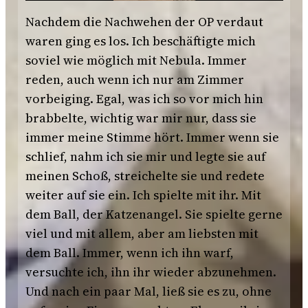
Nachdem die Nachwehen der OP verdaut
waren ging es los. Ich beschäftigte mich
soviel wie möglich mit Nebula. Immer
reden, auch wenn ich nur am Zimmer
vorbeiging. Egal, was ich so vor mich hin
brabbelte, wichtig war mir nur, dass sie
immer meine Stimme hört. Immer wenn sie
schlief, nahm ich sie mir und legte sie auf
meinen Schoß, streichelte sie und redete
weiter auf sie ein. Ich spielte mit ihr. Mit
dem Ball, der Katzenangel. Sie spielte gerne
viel und mit allem, aber am liebsten mit
dem Ball. Immer, wenn ich ihn warf,
versuchte ich, ihn ihr wieder abzunehmen.
Und nach ein paar Mal, ließ sie es zu, ohne