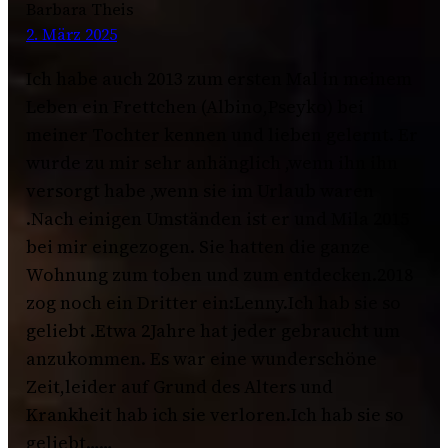
Barbara Theis
2. März 2025
Ich habe auch 2013 zum ersten Mal in meinem
Leben ein Frettchen (Albino,Pseyko) bei
meiner Tochter kennen und lieben gelernt. Er
wurde zu mir sehr anhänglich ,wenn ihn ihn
versorgt habe ,wenn sie im Urlaub waren
.Nach einigen Umständen ist er und Mila 2015
bei mir eingezogen. Sie hatten die ganze
Wohnung zum toben und zum entdecken.2018
zog noch ein Dritter ein:Lenny.Ich hab sie so
geliebt .Etwa 2Jahre hat jeder gebraucht um
anzukommen. Es war eine wunderschöne
Zeit,leider auf Grund des Alters und
Krankheit hab ich sie verloren.Ich hab sie so
geliebt……